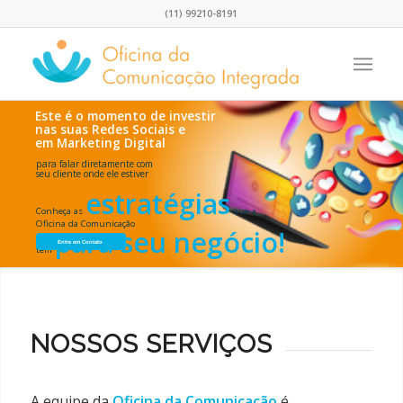
(11) 99210-8191
Este é o momento de investir
nas suas Redes Sociais e
em Marketing Digital
para falar diretamente com
seu cliente onde ele estiver
estratégias
Conheça as
que a
Oficina da Comunicação
para seu negócio!
Entre em Contato
tem
NOSSOS SERVIÇOS
A equipe da
Oficina da Comunicação
é