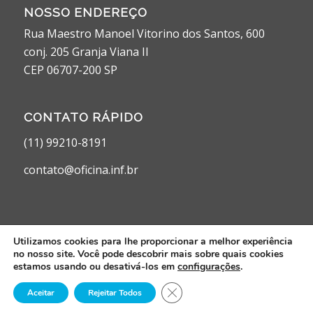
NOSSO ENDEREÇO
Rua Maestro Manoel Vitorino dos Santos, 600
conj. 205 Granja Viana II
CEP 06707-200 SP
CONTATO RÁPIDO
(11) 99210-8191
contato@oficina.inf.br
Utilizamos cookies para lhe proporcionar a melhor experiência
no nosso site. Você pode descobrir mais sobre quais cookies
© 2024. Oficina da Comunicação Integrada. Desenvolvido por
Agência
estamos usando ou desativá-los em
configurações
.
Digital VMW
Close GDPR Cookie Banner
Aceitar
Rejeitar Todos