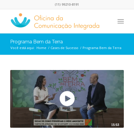
(11) 99210-8191
Programa Bem da Terra
Você está aqui:
Home
/
Cases de Sucesso
/
Programa Bem da Terra