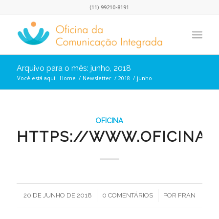
(11) 99210-8191
Arquivo para o mês: junho, 2018
Você está aqui:
Home
/
Newsletter
/
2018
/
junho
OFICINA
HTTPS://WWW.OFICINA.I
/
/
20 DE JUNHO DE 2018
0 COMENTÁRIOS
POR
FRAN