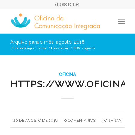
(11) 99210-8191
Arquivo para o mês: agosto, 2018
Você está aqui:
Home
/
Newsletter
/
2018
/
agosto
OFICINA
HTTPS://WWW.OFICINA.I
/
/
20 DE AGOSTO DE 2018
0 COMENTÁRIOS
POR
FRAN