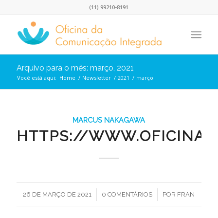
(11) 99210-8191
Arquivo para o mês: março, 2021
Você está aqui:
Home
/
Newsletter
/
2021
/
março
MARCUS NAKAGAWA
HTTPS://WWW.OFICINA.
/
/
26 DE MARÇO DE 2021
0 COMENTÁRIOS
POR
FRAN