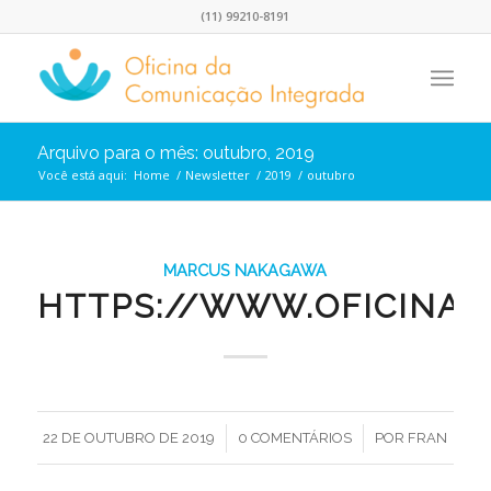
(11) 99210-8191
Arquivo para o mês: outubro, 2019
Você está aqui:
Home
/
Newsletter
/
2019
/
outubro
MARCUS NAKAGAWA
HTTPS://WWW.OFICINA.
/
/
22 DE OUTUBRO DE 2019
0 COMENTÁRIOS
POR
FRAN