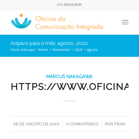
(11) 99210-8191
Arquivo para o mês: agosto, 2020
Você está aqui:
Home
/
Newsletter
/
2020
/
agosto
MARCUS NAKAGAWA
HTTPS://WWW.OFICINA.
/
/
28 DE AGOSTO DE 2020
0 COMENTÁRIOS
POR
FRAN