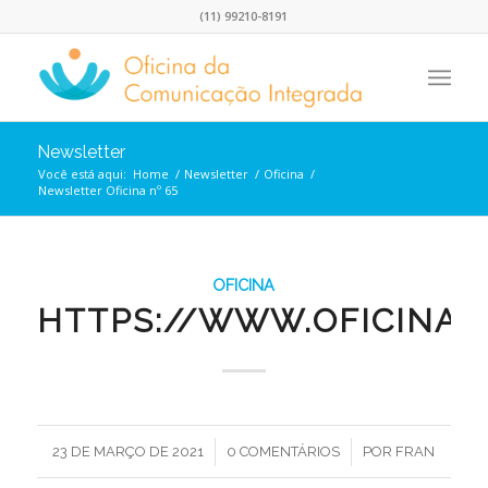
(11) 99210-8191
Newsletter
Você está aqui:
Home
/
Newsletter
/
Oficina
/
Newsletter Oficina nº 65
OFICINA
HTTPS://WWW.OFICINA.I
/
/
23 DE MARÇO DE 2021
0 COMENTÁRIOS
POR
FRAN