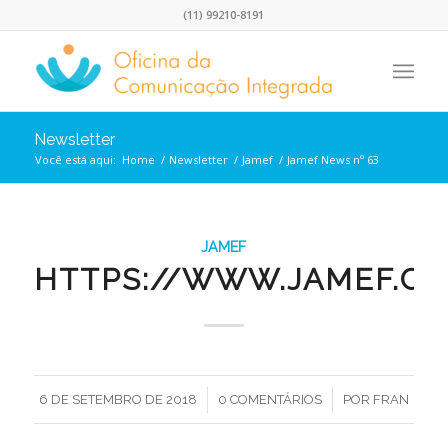
(11) 99210-8191
Newsletter
Você está aqui:
Home
/
Newsletter
/
Jamef
/
Jamef News nº 63
JAMEF
HTTPS://WWW.JAMEF.C
/
/
6 DE SETEMBRO DE 2018
0 COMENTÁRIOS
POR
FRAN