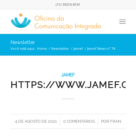
(11) 99210-8191
Newsletter
Você está aqui:
Home
/
Newsletter
/
Jamef
/
Jamef News nº 74
JAMEF
HTTPS://WWW.JAMEF.CO
/
/
4 DE AGOSTO DE 2021
0 COMENTÁRIOS
POR
FRAN