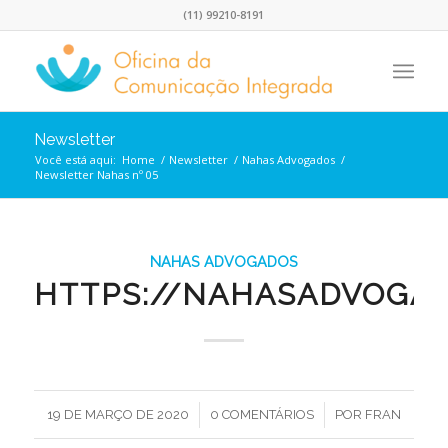
(11) 99210-8191
Newsletter
Você está aqui:
Home
/
Newsletter
/
Nahas Advogados
/
Newsletter Nahas nº 05
NAHAS ADVOGADOS
HTTPS://NAHASADVOGAD
/
/
19 DE MARÇO DE 2020
0 COMENTÁRIOS
POR
FRAN