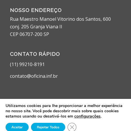
NOSSO ENDEREÇO
Rua Maestro Manoel Vitorino dos Santos, 600
conj. 205 Granja Viana II
CEP 06707-200 SP
CONTATO RÁPIDO
(11) 99210-8191
contato@oficina.inf.br
Utilizamos cookies para lhe proporcionar a melhor experiência
no nosso site. Você pode descobrir mais sobre quais cookies
© 2024. Oficina da Comunicação Integrada. Desenvolvido por
Agência
estamos usando ou desativá-los em
configurações
.
Digital VMW
Close GDPR Cookie Banner
Aceitar
Rejeitar Todos