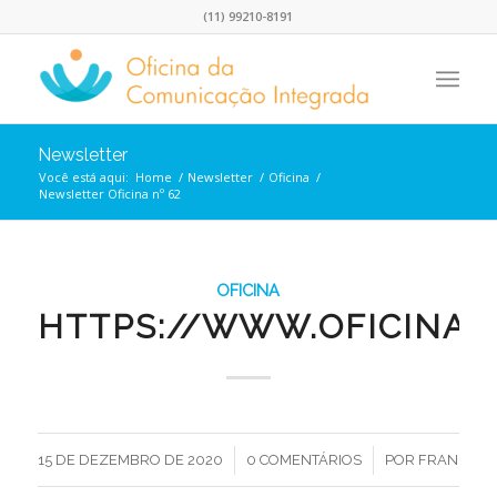
(11) 99210-8191
Newsletter
Você está aqui:
Home
/
Newsletter
/
Oficina
/
Newsletter Oficina nº 62
OFICINA
HTTPS://WWW.OFICINA.I
/
/
15 DE DEZEMBRO DE 2020
0 COMENTÁRIOS
POR
FRAN