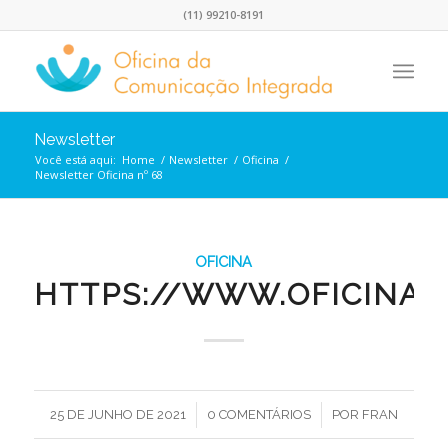
(11) 99210-8191
Newsletter
Você está aqui:
Home
/
Newsletter
/
Oficina
/
Newsletter Oficina nº 68
OFICINA
HTTPS://WWW.OFICINA.
/
/
25 DE JUNHO DE 2021
0 COMENTÁRIOS
POR
FRAN