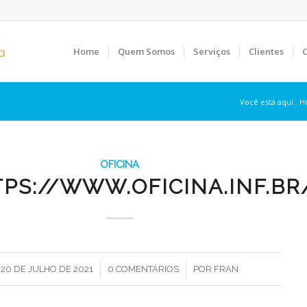
Home
Quem Somos
Serviços
Clientes
C
Você está aqui:
H
OFICINA
PS://WWW.OFICINA.INF.B
/
/
20 DE JULHO DE 2021
0 COMENTÁRIOS
POR
FRAN