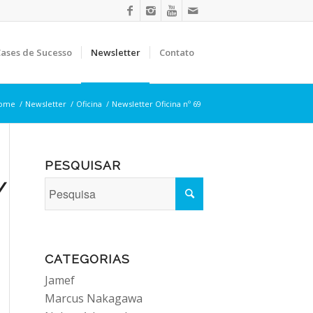
ases de Sucesso
Newsletter
Contato
ome
/
Newsletter
/
Oficina
/
Newsletter Oficina nº 69
PESQUISAR
R/NEWS_OFICINA/69/
CATEGORIAS
Jamef
Marcus Nakagawa