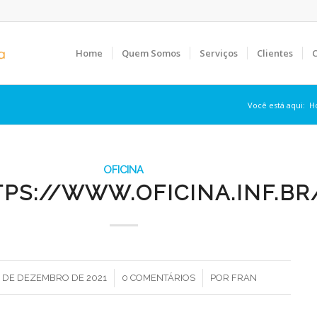
Home
Quem Somos
Serviços
Clientes
C
Você está aqui:
H
OFICINA
PS://WWW.OFICINA.INF.B
/
/
4 DE DEZEMBRO DE 2021
0 COMENTÁRIOS
POR
FRAN