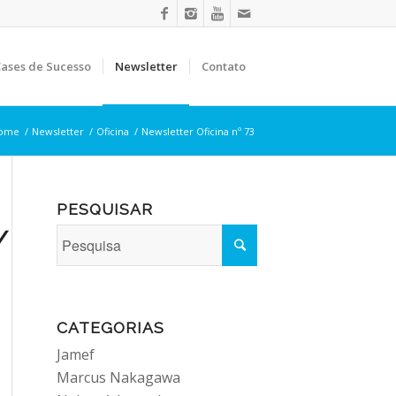
ases de Sucesso
Newsletter
Contato
ome
/
Newsletter
/
Oficina
/
Newsletter Oficina nº 73
PESQUISAR
R/NEWS_OFICINA/73/
CATEGORIAS
Jamef
Marcus Nakagawa