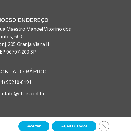
NOSSO ENDEREÇO
ua Maestro Manoel Vitorino dos
antos, 600
onj. 205 Granja Viana II
EP 06707-200 SP
CONTATO RÁPIDO
11) 99210-8191
ontato@oficina.inf.br
Close GDPR Co
Aceitar
Rejeitar Todos