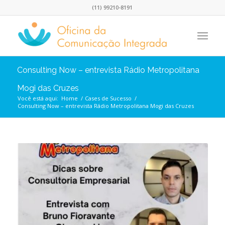
(11) 99210-8191
Consulting Now – entrevista Rádio Metropolitana
Mogi das Cruzes
Você está aqui:
Home
/
Cases de Sucesso
/
Consulting Now – entrevista Rádio Metropolitana Mogi das Cruzes